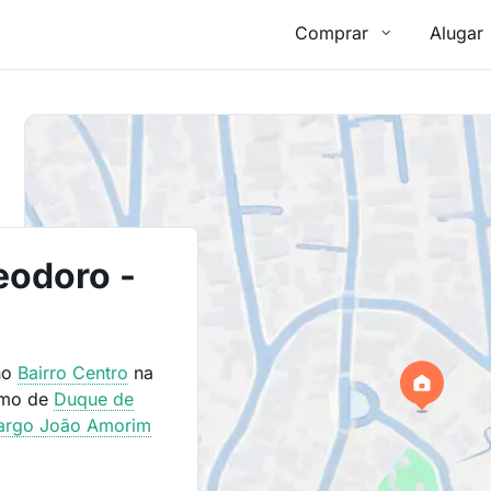
Comprar
Alugar
eodoro -
no
Bairro
Centro
na
imo de
Duque de
argo João Amorim