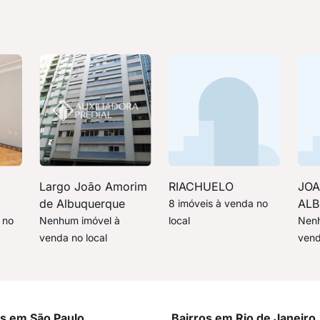
Largo João Amorim
RIACHUELO
JOA
de Albuquerque
AL
8 imóveis à venda no
 no
Nenhum imóvel à
local
Nenh
venda no local
vend
os em São Paulo
Bairros em Rio de Janeiro