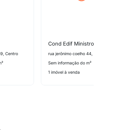
Cond Edif Ministro Plinio Casado
59, Centro
rua jerônimo coelho 44, Centro
m²
Sem informação do m²
1 imóvel à venda
o