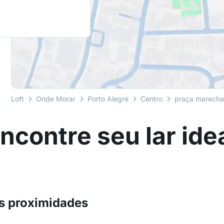
Loft
Onde Morar
Porto Alegre
Centro
praça marecha
ncontre seu lar ide
s proximidades