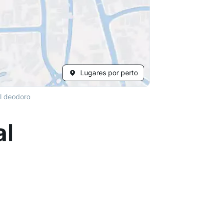
Lugares por perto
l deodoro
al