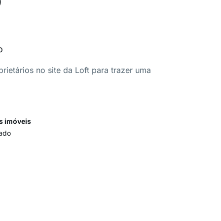
o
ietários no site da Loft para trazer uma
s imóveis
ado