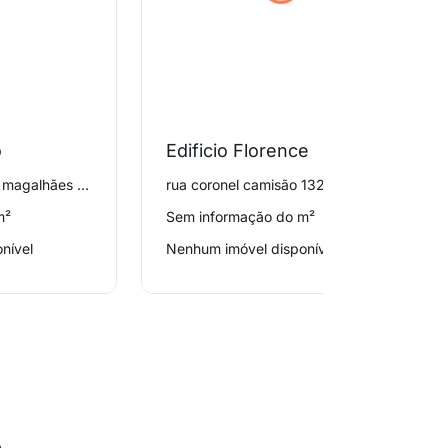
o
Edificio Florence
rua general couto de magalhães 1525, Higienópolis
rua coronel camisão 132, Higienópolis
m²
Sem informação do m²
nível
Nenhum imóvel disponível
o