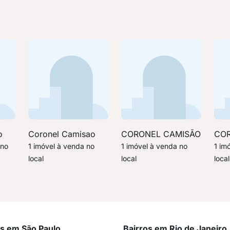
o
Coronel Camisao
CORONEL CAMISÃO
COR
 no
1 imóvel à venda no
1 imóvel à venda no
1 im
local
local
local
os em São Paulo
Bairros em Rio de Janeiro