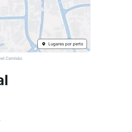
Lugares por perto
nel Camisão
al
s