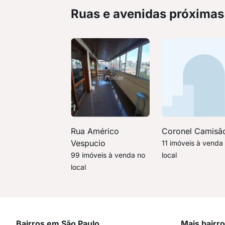
Ruas e avenidas próximas
Rua Américo
Coronel Camisã
Vespucio
11 imóveis à venda
99 imóveis à venda no
local
local
Bairros em São Paulo
Mais bairr