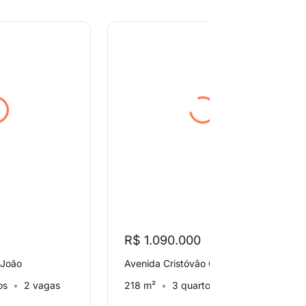
R$ 1.090.000
 João
Avenida Cristóvão Colombo, Auxiliadora
os
2 vagas
218 m²
3 quartos
2 vagas