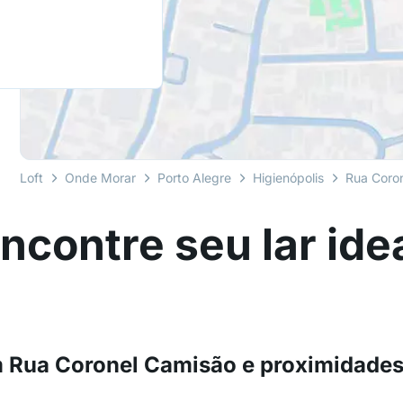
Loft
Onde Morar
Porto Alegre
Higienópolis
Rua Coro
ncontre seu lar ide
m Rua Coronel Camisão e proximidade