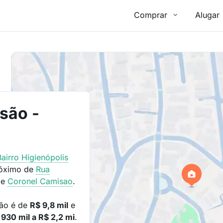
Comprar
Alugar
são -
Bairro
Higienópolis
róximo de
Rua
e
Coronel Camisao
.
são é de
R$ 9,8 mil
e
 930 mil a R$ 2,2 mi
.