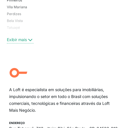
Pinheiros
San
Vila Mariana
Moo
Perdizes
Bos
Bela Vista
Higi
Tatuapé
Vil
Brooklin
Exi
Exibir mais
Centro
Moema Pássaros
Jardim Paulista
Aclimação
Campo Belo
Ipiranga
Vila Andrade
Paraíso
A Loft é especialista em soluções para imobiliárias,
Itaim Bibi
impulsionando o setor em todo o Brasil com soluções
comerciais, tecnológicas e financeiras através da Loft
Mais Negócio.
ENDEREÇO