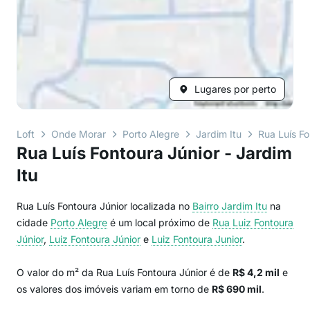
Lugares por perto
Loft
Onde Morar
Porto Alegre
Jardim Itu
Rua Luís Fo
Rua Luís Fontoura Júnior - Jardim
Itu
Rua Luís Fontoura Júnior localizada no
Bairro
Jardim Itu
na
cidade
Porto Alegre
é um local próximo de
Rua Luiz Fontoura
Júnior
,
Luiz Fontoura Júnior
e
Luiz Fontoura Junior
.
O valor do m² da Rua Luís Fontoura Júnior é de
R$ 4,2 mil
e
os valores dos imóveis variam em torno de
R$ 690 mil
.