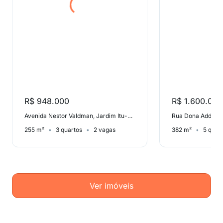
R$ 948.000
R$ 1.600.000
Avenida Nestor Valdman, Jardim Itu-Sabará
255 m²
3 quartos
2 vagas
382 m²
5 quar
Ver imóveis