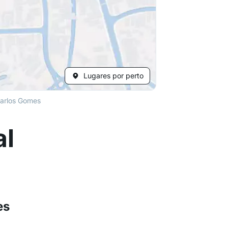
Lugares por perto
arlos Gomes
al
des