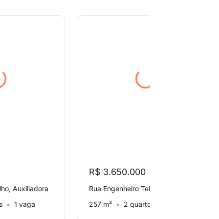
R$ 3.650.000
lho, Auxiliadora
Rua Engenheiro Teixeira Soares, Bela Vista
s
1 vaga
257 m²
2 quartos
4 vagas