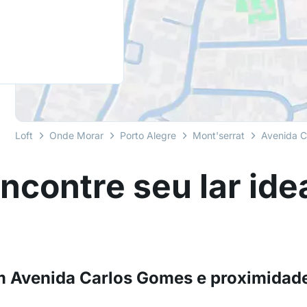
Loft
Onde Morar
Porto Alegre
Mont'serrat
Avenida C
ncontre seu lar ide
22894 imóveis à venda em Avenida Carlos Gomes e proximida