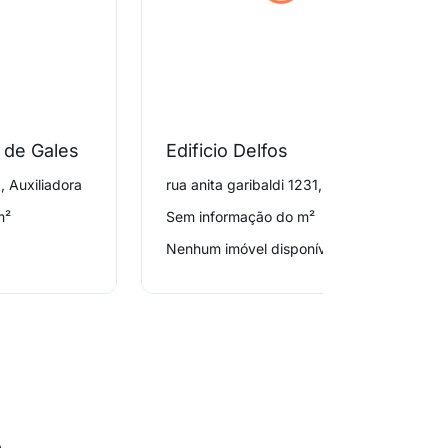
e de Gales
Edificio Delfos
, Auxiliadora
rua anita garibaldi 1231, Mont'serrat
m²
Sem informação do m²
Nenhum imóvel disponível
o