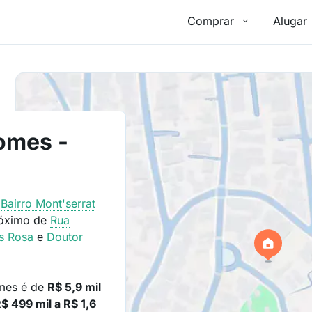
Comprar
Alugar
omes -
o
Bairro
Mont'serrat
róximo de
Rua
s Rosa
e
Doutor
omes é de
R$ 5,9 mil
$ 499 mil a R$ 1,6