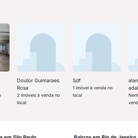
Doutor Guimaraes
Sdf
ala
Rosa
adal
1 imóvel à venda no
o
2 imóveis à venda no
local
Nenh
local
vend
os em São Paulo
Bairros em Rio de Janeiro