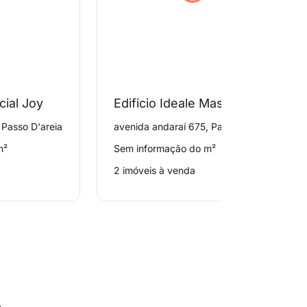
cial Joy
Edificio Ideale Massima Vita
 Passo D'areia
avenida andaraí 675, Passo D'areia
m²
Sem informação do m²
2 imóveis à venda
o