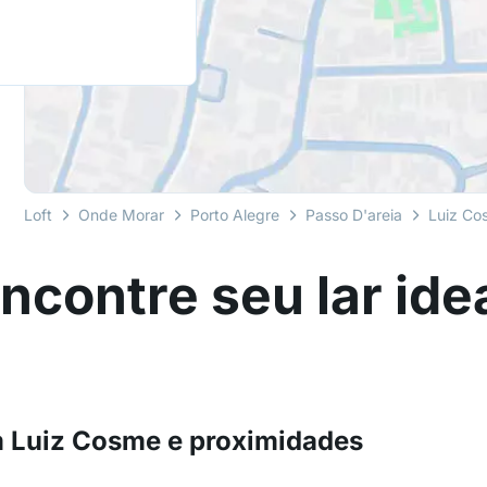
Loft
Onde Morar
Porto Alegre
Passo D'areia
Luiz Co
ncontre seu lar ide
m Luiz Cosme e proximidades