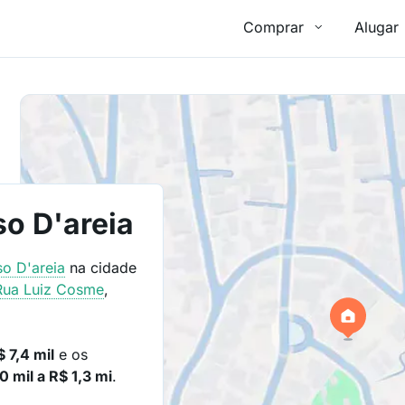
Comprar
Alugar
o D'areia
so D'areia
na cidade
Rua Luiz Cosme
,
$ 7,4 mil
e os
0 mil a R$ 1,3 mi
.