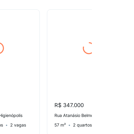
R$ 347.000
Higienópolis
Rua Atanásio Belmonte, Boa Vista
os
2 vagas
57 m²
2 quartos
Sem vaga