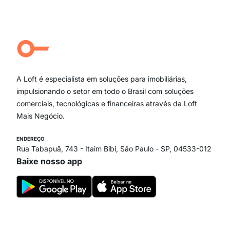
Moema Pássaros
Jardim Paulista
Aclimação
Campo Belo
Ipiranga
Vila Andrade
Paraíso
A Loft é especialista em soluções para imobiliárias,
Itaim Bibi
impulsionando o setor em todo o Brasil com soluções
comerciais, tecnológicas e financeiras através da Loft
Mais Negócio.
ENDEREÇO
Rua Tabapuã, 743 - Itaim Bibi, São Paulo - SP, 04533-012
Baixe nosso app