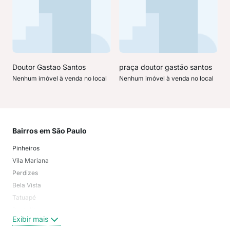
Doutor Gastao Santos
praça doutor gastão santos
Nenhum imóvel à venda no local
Nenhum imóvel à venda no local
Bairros em São Paulo
Mai
Pinheiros
San
Vila Mariana
Moo
Perdizes
Bos
Bela Vista
Higi
Tatuapé
Vil
Brooklin
Exi
Exibir mais
Centro