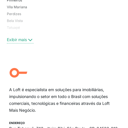
Pinheiros
San
Vila Mariana
Moo
Perdizes
Bos
Bela Vista
Higi
Tatuapé
Vil
Brooklin
Exi
Exibir mais
Centro
Moema Pássaros
Jardim Paulista
Aclimação
Campo Belo
Ipiranga
Vila Andrade
Paraíso
A Loft é especialista em soluções para imobiliárias,
Itaim Bibi
impulsionando o setor em todo o Brasil com soluções
comerciais, tecnológicas e financeiras através da Loft
Mais Negócio.
ENDEREÇO