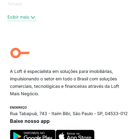
Tatuapé
Vil
Brooklin
Exi
Exibir mais
Centro
Moema Pássaros
Jardim Paulista
Aclimação
Campo Belo
Ipiranga
Vila Andrade
Paraíso
A Loft é especialista em soluções para imobiliárias,
Itaim Bibi
impulsionando o setor em todo o Brasil com soluções
comerciais, tecnológicas e financeiras através da Loft
Mais Negócio.
ENDEREÇO
Rua Tabapuã, 743 - Itaim Bibi, São Paulo - SP, 04533-012
Baixe nosso app