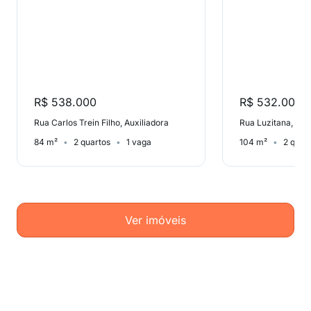
R$ 538.000
R$ 532.000
Rua Carlos Trein Filho, Auxiliadora
Rua Luzitana, São
84 m²
2 quartos
1 vaga
104 m²
2 quar
Ver imóveis