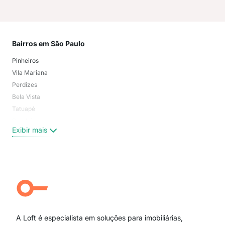
Bairros em São Paulo
Mai
Pinheiros
San
Vila Mariana
Moo
Perdizes
Bos
Bela Vista
Higi
Tatuapé
Vil
Brooklin
Exi
Exibir mais
Centro
Moema Pássaros
Jardim Paulista
Aclimação
Campo Belo
Ipiranga
Vila Andrade
Paraíso
A Loft é especialista em soluções para imobiliárias,