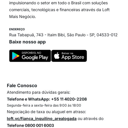
Itaim Bibi
impulsionando o setor em todo o Brasil com soluções
comerciais, tecnológicas e financeiras através da Loft
Mais Negócio.
ENDEREÇO
Rua Tabapuã, 743 - Itaim Bibi, São Paulo - SP, 04533-012
Baixe nosso app
Fale Conosco
Atendimento para dúvidas gerais:
Telefone e WhatsApp: +55 11 4020-2208
Segunda-feira a sexta-feira das 9:00 às 18:00
Negociação de taxa ou aluguel em atraso:
loft.vc/fianca_inquilino_arealogada
ou através do
Telefone 0800 001 6003