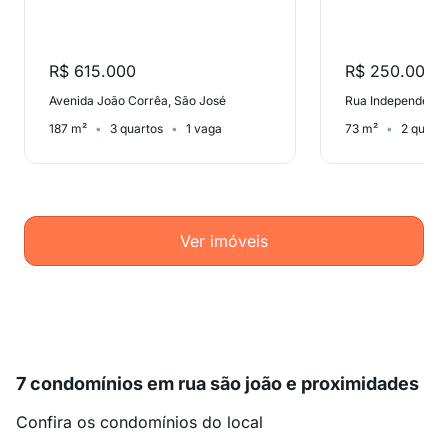
R$ 615.000
R$ 250.000
Avenida João Corrêa, São José
Rua Independênci
187 m²
3 quartos
1 vaga
73 m²
2 quart
Ver imóveis
7 condomínios em rua são joão e proximidades
Confira os condomínios do local