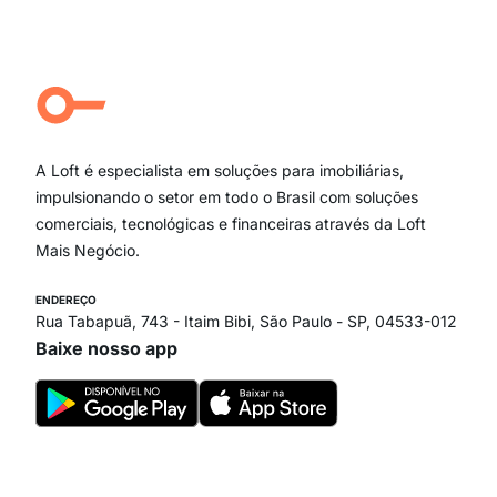
Moema Pássaros
Jardim Paulista
Aclimação
Campo Belo
Ipiranga
Vila Andrade
Paraíso
A Loft é especialista em soluções para imobiliárias,
Itaim Bibi
impulsionando o setor em todo o Brasil com soluções
comerciais, tecnológicas e financeiras através da Loft
Mais Negócio.
ENDEREÇO
Rua Tabapuã, 743 - Itaim Bibi, São Paulo - SP, 04533-012
Baixe nosso app