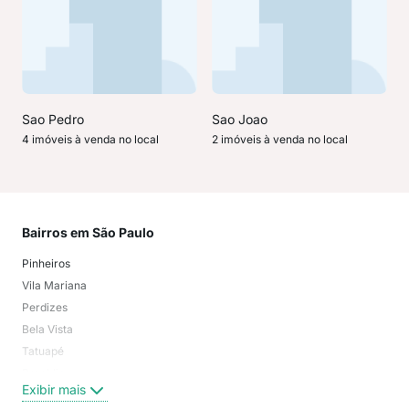
Sao Pedro
Sao Joao
4 imóveis à venda no local
2 imóveis à venda no local
Bairros em São Paulo
Mai
Pinheiros
San
Vila Mariana
Moo
Perdizes
Bos
Bela Vista
Higi
Tatuapé
Vil
Brooklin
Exi
Exibir mais
Centro