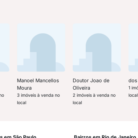
Manoel Mancellos
Doutor Joao de
dos
Moura
Oliveira
1 im
no
3 imóveis à venda no
2 imóveis à venda no
local
local
local
os em São Paulo
Bairros em Rio de Janeiro