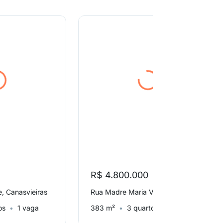
R$ 4.800.000
, Canasvieiras
Rua Madre Maria Vilac, Cachoeira do bom Jesus
os
1 vaga
383 m²
3 quartos
Sem vaga