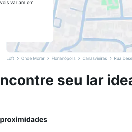
óveis variam em
Loft
Onde Morar
Florianópolis
Canasvieiras
Rua Dese
ncontre seu lar ide
 proximidades