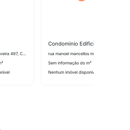
Condominio Edificio Residencial Padre Werner Sell S J
rua doutor joão de oliveira 497, Canasvieiras
rua manoel mancellos moura 402, Canasvieiras
m²
Sem informação do m²
nível
Nenhum imóvel disponível
o