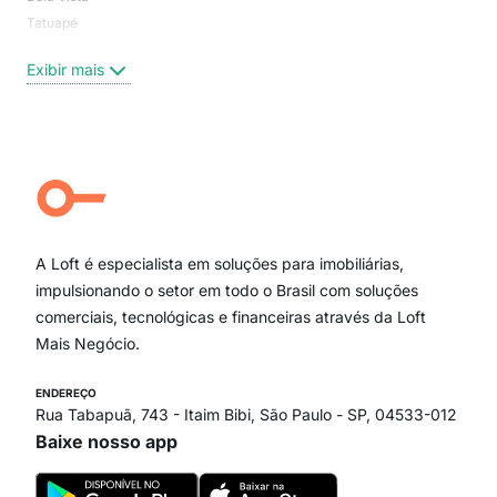
Tatuapé
Vil
Brooklin
Exi
Exibir mais
Centro
Moema Pássaros
Jardim Paulista
Aclimação
Campo Belo
Ipiranga
Vila Andrade
Paraíso
A Loft é especialista em soluções para imobiliárias,
Itaim Bibi
impulsionando o setor em todo o Brasil com soluções
comerciais, tecnológicas e financeiras através da Loft
Mais Negócio.
ENDEREÇO
Rua Tabapuã, 743 - Itaim Bibi, São Paulo - SP, 04533-012
Baixe nosso app