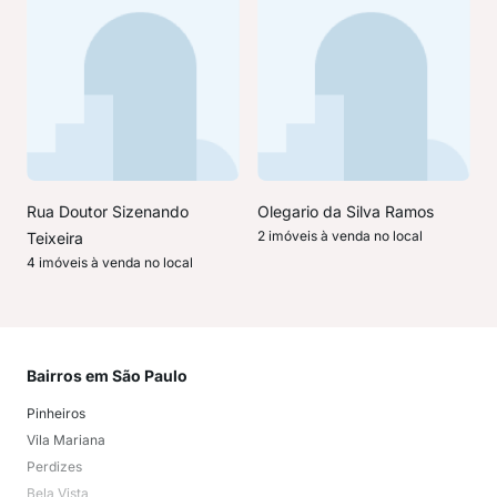
Rua Doutor Sizenando
Olegario da Silva Ramos
2 imóveis à venda no local
Teixeira
4 imóveis à venda no local
Bairros em São Paulo
Mai
Pinheiros
San
Vila Mariana
Moo
Perdizes
Bos
Bela Vista
Higi