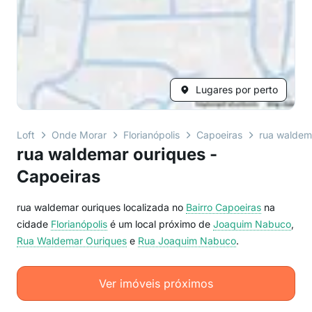
Lugares por perto
Loft
Onde Morar
Florianópolis
Capoeiras
rua waldem
rua waldemar ouriques -
Capoeiras
rua waldemar ouriques localizada no
Bairro
Capoeiras
na
cidade
Florianópolis
é um local próximo de
Joaquim Nabuco
,
Rua Waldemar Ouriques
e
Rua Joaquim Nabuco
.
Ver imóveis próximos