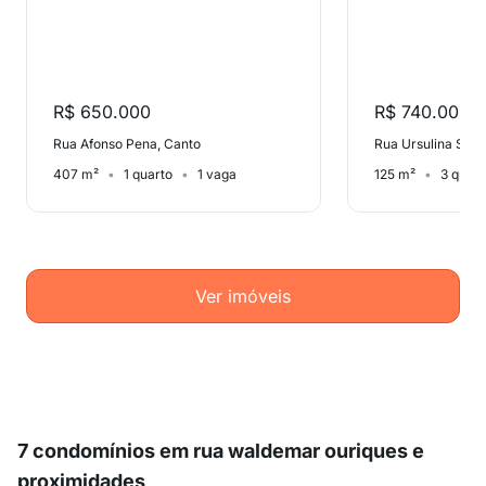
R$ 650.000
R$ 740.000
Rua Afonso Pena, Canto
Rua Ursulina Senn
407 m²
1 quarto
1 vaga
125 m²
3 quart
Ver imóveis
7 condomínios em rua waldemar ouriques e
proximidades