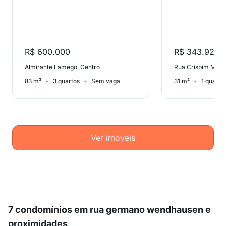
R$ 600.000
R$ 343.923
Almirante Lamego, Centro
Rua Crispim Mira,
83 m²
3 quartos
Sem vaga
31 m²
1 quarto
Ver imóveis
7 condomínios em rua germano wendhausen e
proximidades