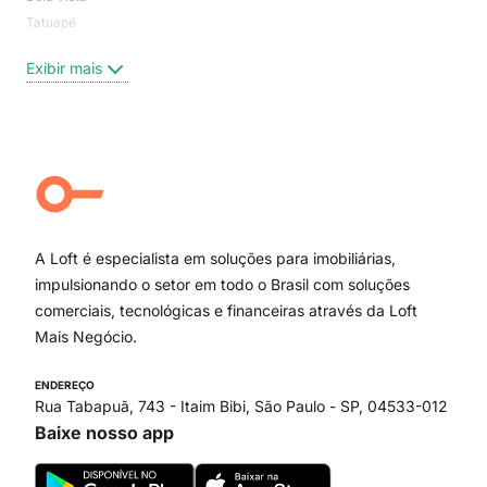
Tatuapé
Vil
Brooklin
Exi
Exibir mais
Centro
Moema Pássaros
Jardim Paulista
Aclimação
Campo Belo
Ipiranga
Vila Andrade
Paraíso
A Loft é especialista em soluções para imobiliárias,
Itaim Bibi
impulsionando o setor em todo o Brasil com soluções
comerciais, tecnológicas e financeiras através da Loft
Mais Negócio.
ENDEREÇO
Rua Tabapuã, 743 - Itaim Bibi, São Paulo - SP, 04533-012
Baixe nosso app