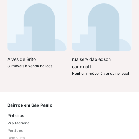
Alves de Brito
rua servidão edson
3 imóveis à venda no local
carminatti
Nenhum imóvel à venda no local
Bairros em São Paulo
Mai
Pinheiros
San
Vila Mariana
Moo
Perdizes
Bos
Bela Vista
Higi