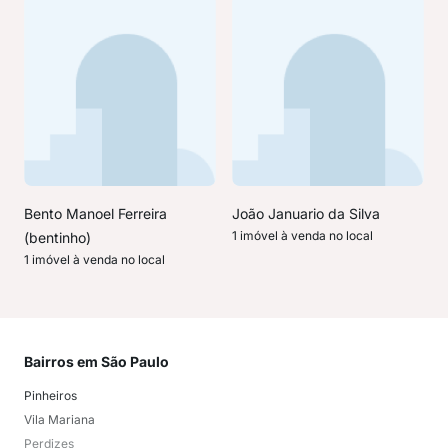
Bento Manoel Ferreira
João Januario da Silva
1 imóvel à venda no local
(bentinho)
1 imóvel à venda no local
Bairros em São Paulo
Mai
Pinheiros
San
Vila Mariana
Moo
Perdizes
Bos