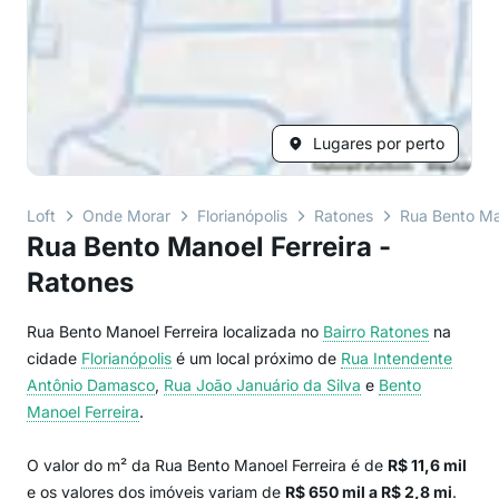
Lugares por perto
Loft
Onde Morar
Florianópolis
Ratones
Rua Bento Ma
Rua Bento Manoel Ferreira -
Ratones
Rua Bento Manoel Ferreira localizada no
Bairro
Ratones
na
cidade
Florianópolis
é um local próximo de
Rua Intendente
Antônio Damasco
,
Rua João Januário da Silva
e
Bento
Manoel Ferreira
.
O valor do m² da Rua Bento Manoel Ferreira é de
R$ 11,6 mil
e os valores dos imóveis variam de
R$ 650 mil a R$ 2,8 mi
.