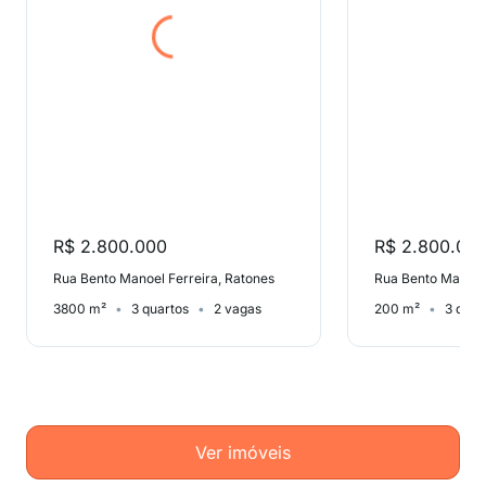
R$ 2.800.000
R$ 2.800.00
Rua Bento Manoel Ferreira, Ratones
Rua Bento Manoel 
3800 m²
3 quartos
2 vagas
200 m²
3 quar
Ver imóveis