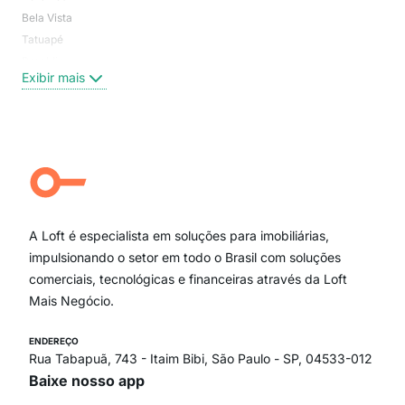
Bela Vista
Higi
Tatuapé
Vil
Brooklin
Exi
Exibir mais
Centro
Moema Pássaros
Jardim Paulista
Aclimação
Campo Belo
Ipiranga
Vila Andrade
Paraíso
A Loft é especialista em soluções para imobiliárias,
Itaim Bibi
impulsionando o setor em todo o Brasil com soluções
comerciais, tecnológicas e financeiras através da Loft
Mais Negócio.
ENDEREÇO
Rua Tabapuã, 743 - Itaim Bibi, São Paulo - SP, 04533-012
Baixe nosso app