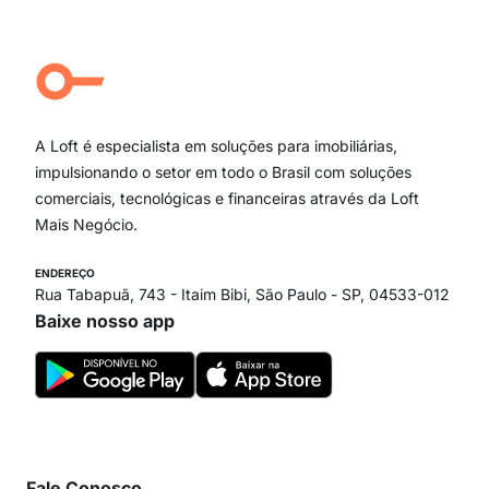
Jardim Paulista
Aclimação
Campo Belo
Ipiranga
Vila Andrade
Paraíso
A Loft é especialista em soluções para imobiliárias,
Itaim Bibi
impulsionando o setor em todo o Brasil com soluções
comerciais, tecnológicas e financeiras através da Loft
Mais Negócio.
ENDEREÇO
Rua Tabapuã, 743 - Itaim Bibi, São Paulo - SP, 04533-012
Baixe nosso app
Fale Conosco