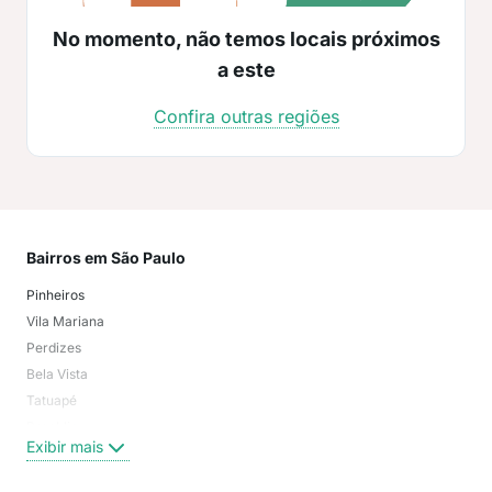
No momento, não temos locais próximos
a este
Confira outras regiões
Bairros em São Paulo
Mai
Pinheiros
San
Vila Mariana
Moo
Perdizes
Bos
Bela Vista
Higi
Tatuapé
Vil
Brooklin
Exi
Exibir mais
Centro
Moema Pássaros