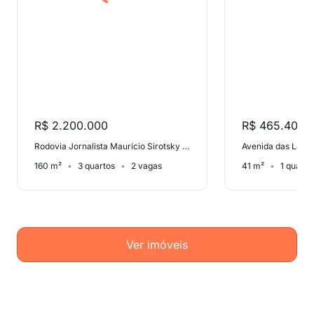
R$ 2.200.000
R$ 465.405
Rodovia Jornalista Maurício Sirotsky Sobrinho, Jurerê
160 m²
3 quartos
2 vagas
41 m²
1 quarto
Ver imóveis