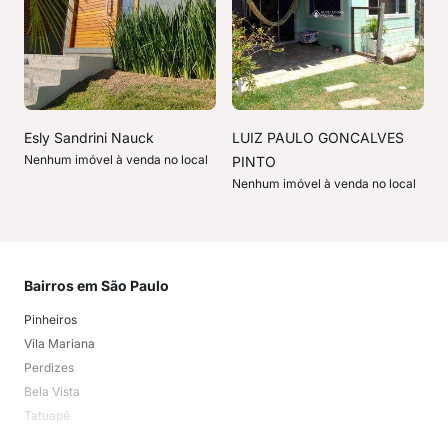
Esly Sandrini Nauck
LUIZ PAULO GONCALVES
Nenhum imóvel à venda no local
PINTO
Nenhum imóvel à venda no local
Bairros em São Paulo
Mai
Pinheiros
San
Vila Mariana
Moo
Perdizes
Bos
Bela Vista
Higi
Tatuapé
Vil
Brooklin
Exi