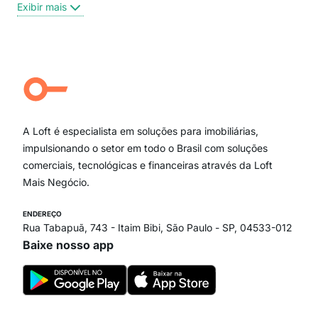
Exibir mais
Centro
Moema Pássaros
Jardim Paulista
Aclimação
Campo Belo
Ipiranga
Vila Andrade
Paraíso
A Loft é especialista em soluções para imobiliárias,
Itaim Bibi
impulsionando o setor em todo o Brasil com soluções
comerciais, tecnológicas e financeiras através da Loft
Mais Negócio.
ENDEREÇO
Rua Tabapuã, 743 - Itaim Bibi, São Paulo - SP, 04533-012
Baixe nosso app