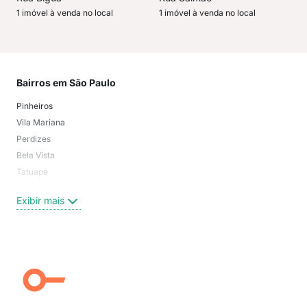
1 imóvel à venda no local
1 imóvel à venda no local
Bairros em São Paulo
Mai
Pinheiros
San
Vila Mariana
Moo
Perdizes
Bos
Bela Vista
Higi
Tatuapé
Vil
Brooklin
Exi
Exibir mais
Centro
Moema Pássaros
Jardim Paulista
Aclimação
Campo Belo
Ipiranga
Vila Andrade