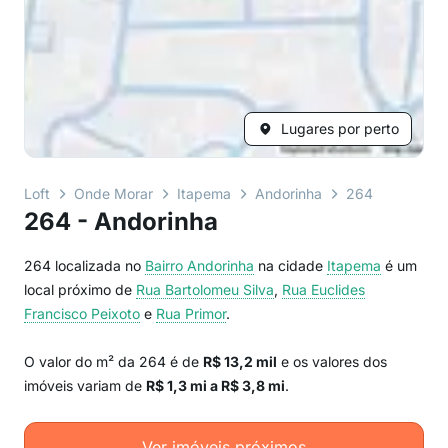
Lugares por perto
Loft
Onde Morar
Itapema
Andorinha
264
264 - Andorinha
264 localizada no
Bairro
Andorinha
na cidade
Itapema
é um
local próximo de
Rua Bartolomeu Silva
,
Rua Euclides
Francisco Peixoto
e
Rua Primor
.
O valor do m² da 264 é de
R$ 13,2 mil
e os valores dos
imóveis variam de
R$ 1,3 mi a R$ 3,8 mi
.
Ver imóveis próximos