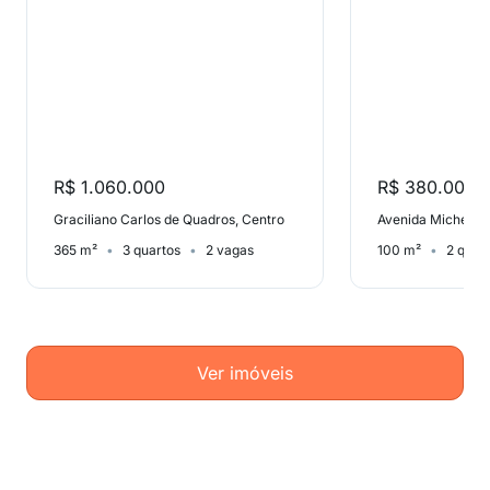
R$ 1.060.000
R$ 380.000
Graciliano Carlos de Quadros, Centro
Avenida Michelang
365 m²
3 quartos
2 vagas
100 m²
2 quar
Ver imóveis