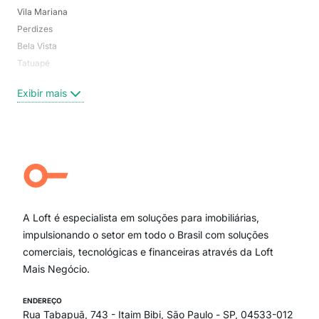
Vila Mariana
Moo
Perdizes
Bos
Bela Vista
Higi
Tatuapé
Vil
Brooklin
Exi
Exibir mais
Centro
Moema Pássaros
Jardim Paulista
Aclimação
Campo Belo
Ipiranga
Vila Andrade
Paraíso
A Loft é especialista em soluções para imobiliárias,
Itaim Bibi
impulsionando o setor em todo o Brasil com soluções
comerciais, tecnológicas e financeiras através da Loft
Mais Negócio.
ENDEREÇO
Rua Tabapuã, 743 - Itaim Bibi, São Paulo - SP, 04533-012