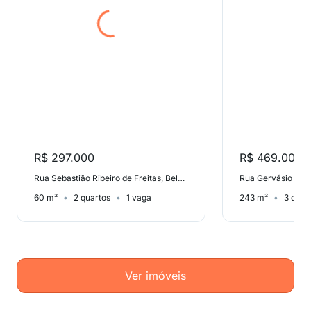
R$ 297.000
R$ 469.000
Rua Sebastião Ribeiro de Freitas, Bela Vista
60 m²
2 quartos
1 vaga
243 m²
3 quar
Ver imóveis