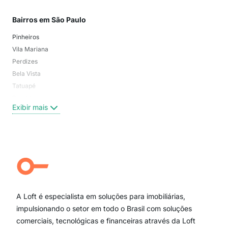
Bairros em São Paulo
Mai
Pinheiros
San
Vila Mariana
Moo
Perdizes
Bos
Bela Vista
Higi
Tatuapé
Vil
Brooklin
Exi
Exibir mais
Centro
Moema Pássaros
Jardim Paulista
Aclimação
Campo Belo
Ipiranga
Vila Andrade
Paraíso
A Loft é especialista em soluções para imobiliárias,
Itaim Bibi
impulsionando o setor em todo o Brasil com soluções
comerciais, tecnológicas e financeiras através da Loft