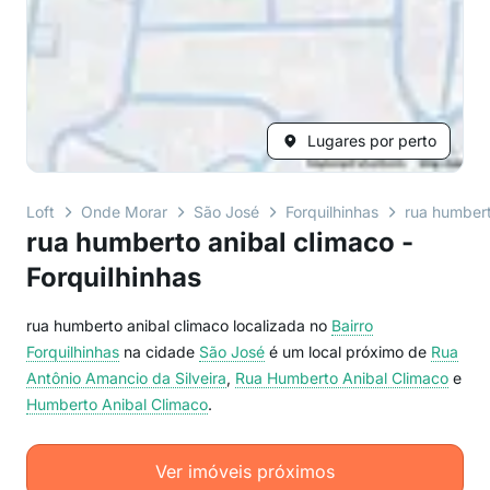
Lugares por perto
Loft
Onde Morar
São José
Forquilhinhas
rua humbert
rua humberto anibal climaco -
Forquilhinhas
rua humberto anibal climaco localizada no
Bairro
Forquilhinhas
na cidade
São José
é um local próximo de
Rua
Antônio Amancio da Silveira
,
Rua Humberto Anibal Climaco
e
Humberto Anibal Climaco
.
Ver imóveis próximos