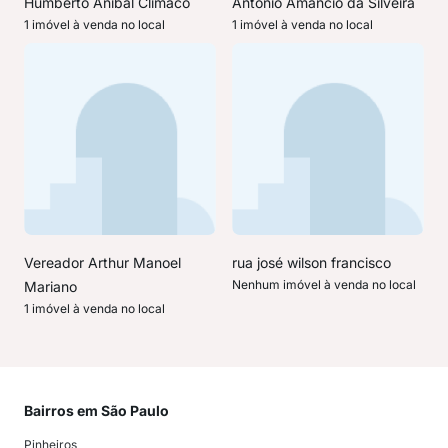
Humberto Anibal Climaco
Antonio Amâncio da Silveira
1 imóvel à venda no local
1 imóvel à venda no local
Vereador Arthur Manoel
rua josé wilson francisco
Nenhum imóvel à venda no local
Mariano
1 imóvel à venda no local
Bairros em São Paulo
Mai
Pinheiros
San