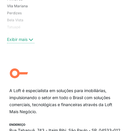
Vila Mariana
Moo
Perdizes
Bos
Bela Vista
Higi
Tatuapé
Vil
Brooklin
Exi
Exibir mais
Centro
Moema Pássaros
Jardim Paulista
Aclimação
Campo Belo
Ipiranga
Vila Andrade
Paraíso
A Loft é especialista em soluções para imobiliárias,
Itaim Bibi
impulsionando o setor em todo o Brasil com soluções
comerciais, tecnológicas e financeiras através da Loft
Mais Negócio.
ENDEREÇO
Rua Tabapuã, 743 - Itaim Bibi, São Paulo - SP, 04533-012