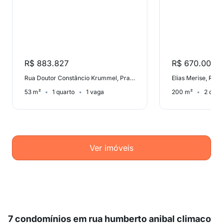
R$ 883.827
R$ 670.000
Rua Doutor Constâncio Krummel, Praia Comprida
Elias Merise, Roç
53 m²
1 quarto
1 vaga
200 m²
2 quar
Ver imóveis
7 condomínios em rua humberto anibal climaco