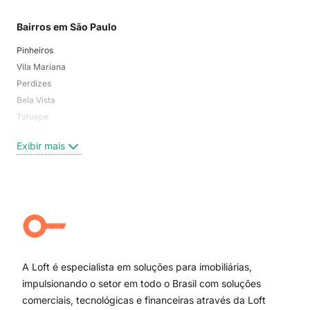
Bairros em São Paulo
Mai
Pinheiros
San
Vila Mariana
Moo
Perdizes
Bos
Bela Vista
Higi
Tatuapé
Vil
Brooklin
Exi
Exibir mais
Centro
Moema Pássaros
Jardim Paulista
Aclimação
Campo Belo
Ipiranga
Vila Andrade
Paraíso
A Loft é especialista em soluções para imobiliárias,
Itaim Bibi
impulsionando o setor em todo o Brasil com soluções
comerciais, tecnológicas e financeiras através da Loft