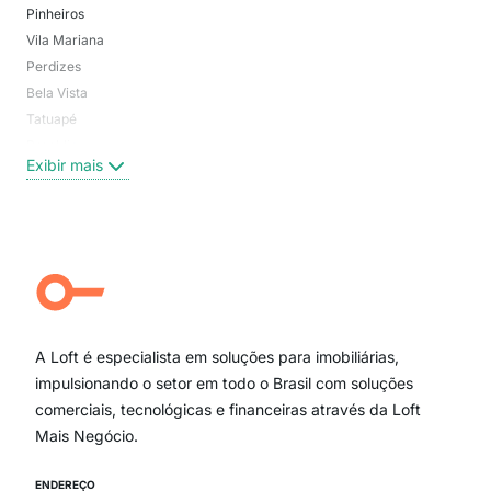
Pinheiros
San
Vila Mariana
Moo
Perdizes
Bos
Bela Vista
Higi
Tatuapé
Vil
Brooklin
Exi
Exibir mais
Centro
Moema Pássaros
Jardim Paulista
Aclimação
Campo Belo
Ipiranga
Vila Andrade
Paraíso
A Loft é especialista em soluções para imobiliárias,
Itaim Bibi
impulsionando o setor em todo o Brasil com soluções
comerciais, tecnológicas e financeiras através da Loft
Mais Negócio.
ENDEREÇO