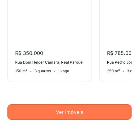
R$ 350.000
R$ 785.000
Rua Dom Hélder Câmara, Real Parque
Rua Pedro Joaqui
150 m²
3 quartos
1 vaga
250 m²
3 quar
Ver imóveis