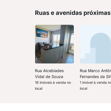
Ruas e avenidas próximas
Rua Alcebíades
Rua Marco Antô
Vidal de Souza
Fernandes da Si
16 imóveis à venda no
1 imóvel à venda n
local
local