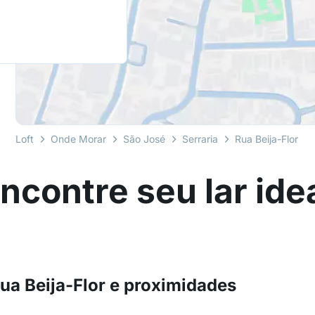
Loft
Onde Morar
São José
Serraria
Rua Beija-Flor
ncontre seu lar ide
ua Beija-Flor e proximidades