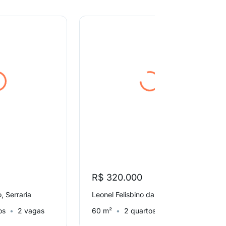
R$ 320.000
, Serraria
Leonel Felisbino da Silva, Areias
os
2 vagas
60 m²
2 quartos
1 vaga