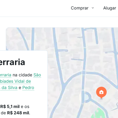
Comprar
Alugar
erraria
rraria
na cidade
São
bíades Vidal de
 da Silva
e
Pedro
e
R$ 5,1 mil
e os
o de
R$ 248 mil
.