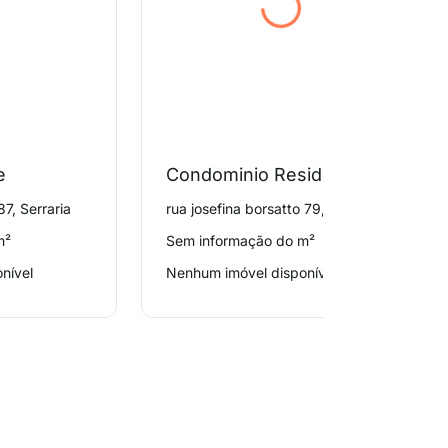
e
Condominio Residencial Polaris
7, Serraria
rua josefina borsatto 79, Serraria
m²
Sem informação do m²
nível
Nenhum imóvel disponível