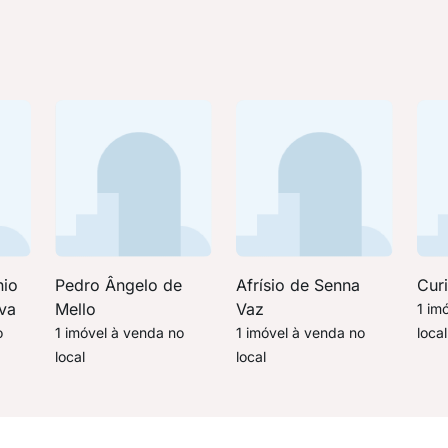
nio
Pedro Ângelo de
Afrísio de Senna
Cur
lva
Mello
Vaz
1 im
o
1 imóvel à venda no
1 imóvel à venda no
local
local
local