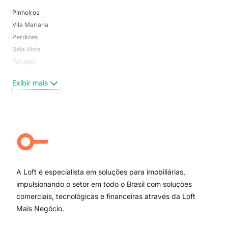
Pinheiros
San
Vila Mariana
Moo
Perdizes
Bos
Bela Vista
Higi
Tatuapé
Vil
Brooklin
Exi
Exibir mais
Centro
Moema Pássaros
Jardim Paulista
Aclimação
Campo Belo
Ipiranga
Vila Andrade
Paraíso
A Loft é especialista em soluções para imobiliárias,
Itaim Bibi
impulsionando o setor em todo o Brasil com soluções
comerciais, tecnológicas e financeiras através da Loft
Mais Negócio.