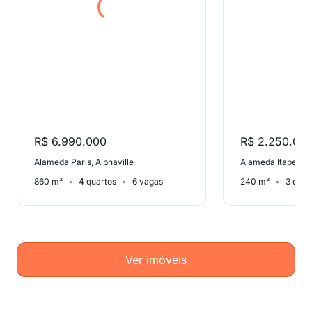
R$ 6.990.000
R$ 2.250.00
Alameda Paris, Alphaville
860 m²
4 quartos
6 vagas
240 m²
3 quar
Ver imóveis