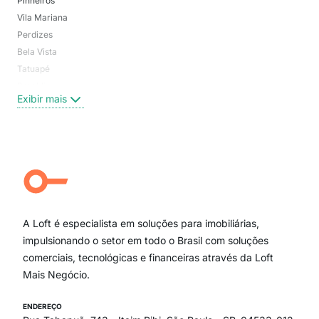
Pinheiros
San
Vila Mariana
Moo
Perdizes
Bos
Bela Vista
Higi
Tatuapé
Vil
Brooklin
Exi
Exibir mais
Centro
Moema Pássaros
Jardim Paulista
Aclimação
Campo Belo
Ipiranga
Vila Andrade
Paraíso
A Loft é especialista em soluções para imobiliárias,
Itaim Bibi
impulsionando o setor em todo o Brasil com soluções
comerciais, tecnológicas e financeiras através da Loft
Mais Negócio.
ENDEREÇO