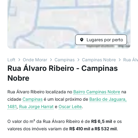
Lugares por perto
Loft
Onde Morar
Campinas
Campinas Nobre
Rua Álv
Rua Álvaro Ribeiro - Campinas
Nobre
Rua Álvaro Ribeiro localizada no
Bairro
Campinas Nobre
na
cidade
Campinas
é um local próximo de
Barão de Jaguara,
1481
,
Rua Jorge Harrat
e
Oscar Leite
.
O valor do m² da Rua Álvaro Ribeiro é de
R$ 6,5 mil
e os
valores dos imóveis variam de
R$ 410 mil a R$ 532 mil
.