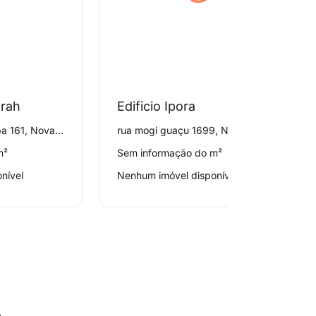
arah
Edificio Ipora
rua pindamonhangaba 161, Nova Campinas
rua mogi guaçu 1699, Nova Campinas
m²
Sem informação do m²
nível
Nenhum imóvel disponível
o