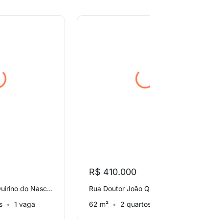
R$ 410.000
Rua Doutor João Quirino do Nascimento, Jardim Boa Esperança
Rua Doutor João Quirino do Nascimento, Jardim Boa Esperança
s
1 vaga
62 m²
2 quartos
1 vaga