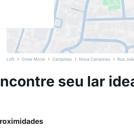
Loft
Onde Morar
Campinas
Nova Campinas
Rua Joã
ncontre seu lar ide
proximidades