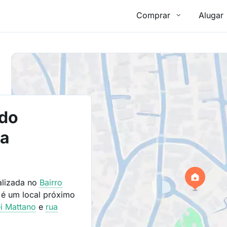
Comprar
Alugar
 do
va
alizada no
Bairro
é um local próximo
i Mattano
e
rua