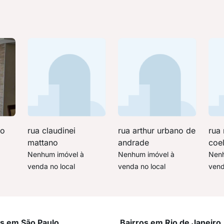
no
rua claudinei
rua arthur urbano de
rua
mattano
andrade
coel
Nenhum imóvel à
Nenhum imóvel à
Nenh
venda no local
venda no local
vend
os em São Paulo
Bairros em Rio de Janeiro