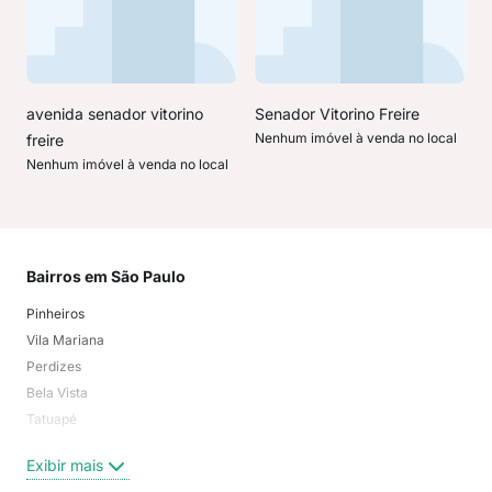
avenida senador vitorino
Senador Vitorino Freire
Nenhum imóvel à venda no local
freire
Nenhum imóvel à venda no local
Bairros em São Paulo
Mai
Pinheiros
San
Vila Mariana
Moo
Perdizes
Bos
Bela Vista
Higi
Tatuapé
Vil
Brooklin
Exi
Exibir mais
Centro