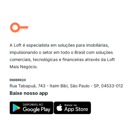
Moema Pássaros
Jardim Paulista
Aclimação
Campo Belo
Ipiranga
Vila Andrade
Paraíso
A Loft é especialista em soluções para imobiliárias,
Itaim Bibi
impulsionando o setor em todo o Brasil com soluções
comerciais, tecnológicas e financeiras através da Loft
Mais Negócio.
ENDEREÇO
Rua Tabapuã, 743 - Itaim Bibi, São Paulo - SP, 04533-012
Baixe nosso app