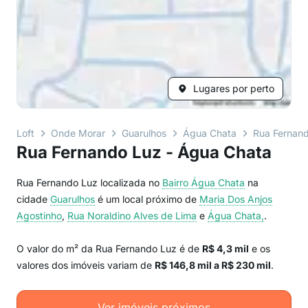
Lugares por perto
Loft
Onde Morar
Guarulhos
Água Chata
Rua Fernan
Rua Fernando Luz - Água Chata
Rua Fernando Luz localizada no
Bairro
Água Chata
na
cidade
Guarulhos
é um local próximo de
Maria Dos Anjos
Agostinho
,
Rua Noraldino Alves de Lima
e
Água Chata,
.
O valor do m² da Rua Fernando Luz é de
R$ 4,3 mil
e os
valores dos imóveis variam de
R$ 146,8 mil a R$ 230 mil
.
Ver imóveis próximos