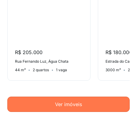
R$ 205.000
R$ 180.000
Rua Fernando Luz, Água Chata
44 m²
2 quartos
1 vaga
3000 m²
2 qua
Ver imóveis