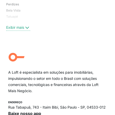
Perdizes
Bos
Bela Vista
Higi
Tatuapé
Vil
Brooklin
Exi
Exibir mais
Centro
Moema Pássaros
Jardim Paulista
Aclimação
Campo Belo
Ipiranga
Vila Andrade
Paraíso
A Loft é especialista em soluções para imobiliárias,
Itaim Bibi
impulsionando o setor em todo o Brasil com soluções
comerciais, tecnológicas e financeiras através da Loft
Mais Negócio.
ENDEREÇO
Rua Tabapuã, 743 - Itaim Bibi, São Paulo - SP, 04533-012
Baixe nosso app