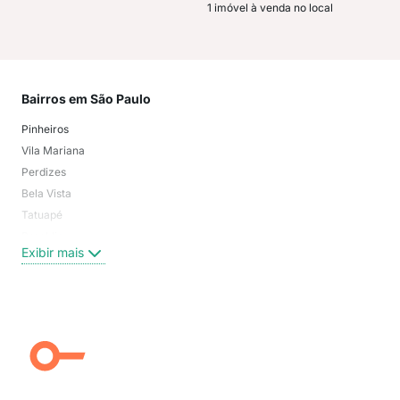
1 imóvel à venda no local
Bairros em São Paulo
Mai
Pinheiros
San
Vila Mariana
Moo
Perdizes
Bos
Bela Vista
Higi
Tatuapé
Vil
Brooklin
Exi
Exibir mais
Centro
Moema Pássaros
Jardim Paulista
Aclimação
Campo Belo
Ipiranga
Vila Andrade