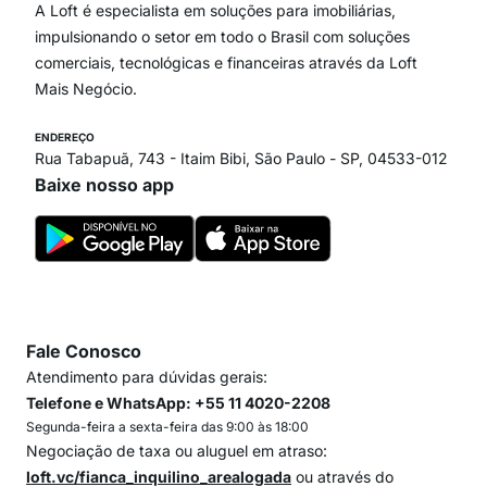
Paraíso
A Loft é especialista em soluções para imobiliárias,
Itaim Bibi
impulsionando o setor em todo o Brasil com soluções
comerciais, tecnológicas e financeiras através da Loft
Mais Negócio.
ENDEREÇO
Rua Tabapuã, 743 - Itaim Bibi, São Paulo - SP, 04533-012
Baixe nosso app
Fale Conosco
Atendimento para dúvidas gerais:
Telefone e WhatsApp: +55 11 4020-2208
Segunda-feira a sexta-feira das 9:00 às 18:00
Negociação de taxa ou aluguel em atraso:
loft.vc/fianca_inquilino_arealogada
ou através do