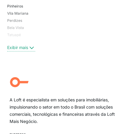
Pinheiros
San
Vila Mariana
Moo
Perdizes
Bos
Bela Vista
Higi
Tatuapé
Vil
Brooklin
Exi
Exibir mais
Centro
Moema Pássaros
Jardim Paulista
Aclimação
Campo Belo
Ipiranga
Vila Andrade
Paraíso
A Loft é especialista em soluções para imobiliárias,
Itaim Bibi
impulsionando o setor em todo o Brasil com soluções
comerciais, tecnológicas e financeiras através da Loft
Mais Negócio.