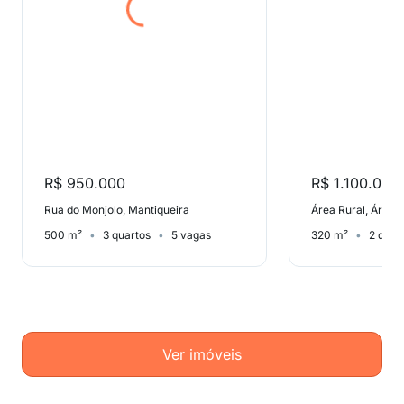
R$ 950.000
R$ 1.100.000
Rua do Monjolo, Mantiqueira
Área Rural, Área 
500 m²
3 quartos
5 vagas
320 m²
2 quar
Ver imóveis