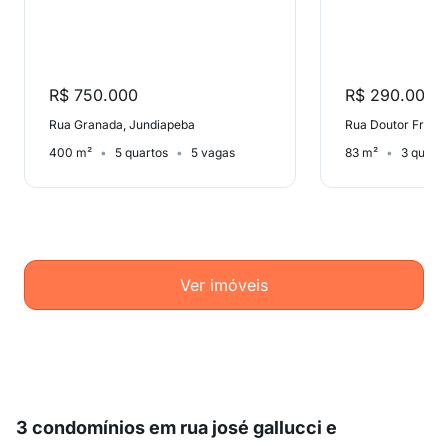
R$ 750.000
R$ 290.000
Rua Granada, Jundiapeba
400 m²
5 quartos
5 vagas
83 m²
3 quart
Ver imóveis
3 condomínios em rua josé gallucci e