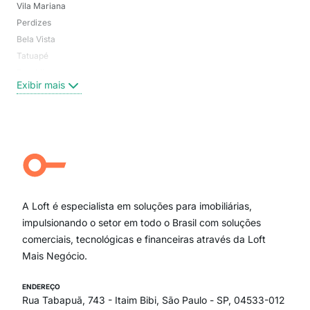
Vila Mariana
Moo
Perdizes
Bos
Bela Vista
Higi
Tatuapé
Vil
Brooklin
Exi
Exibir mais
Centro
Moema Pássaros
Jardim Paulista
Aclimação
Campo Belo
Ipiranga
Vila Andrade
Paraíso
A Loft é especialista em soluções para imobiliárias,
Itaim Bibi
impulsionando o setor em todo o Brasil com soluções
comerciais, tecnológicas e financeiras através da Loft
Mais Negócio.
ENDEREÇO
Rua Tabapuã, 743 - Itaim Bibi, São Paulo - SP, 04533-012