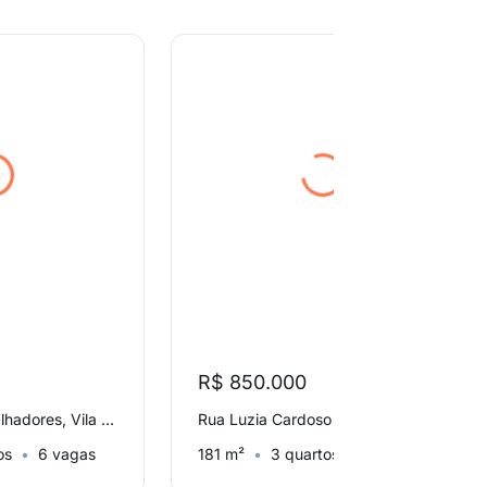
R$ 850.000
Avenida dos Trabalhadores, Vila Paraíso
Rua Luzia Cardoso Gonçalves Luiz, Jardim Maria Mendes
os
6 vagas
181 m²
3 quartos
5 vagas