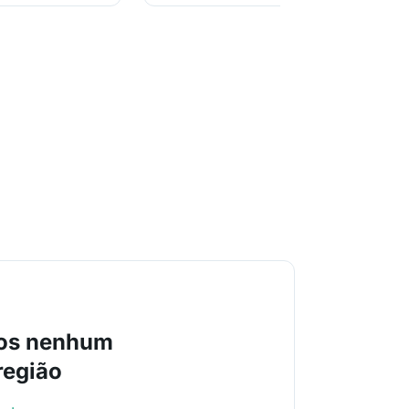
os nenhum
região