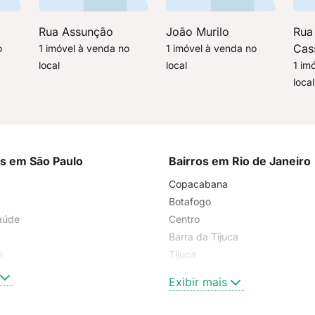
Rua Assunção
João Murilo
Rua
Cas
o
1 imóvel à venda no
1 imóvel à venda no
local
local
1 im
local
os em São Paulo
Bairros em Rio de Janeiro
Copacabana
Botafogo
aúde
Centro
Barra da Tijuca
a
Tijuca
Higienópolis
Exibir mais
Ipanema
Flamengo