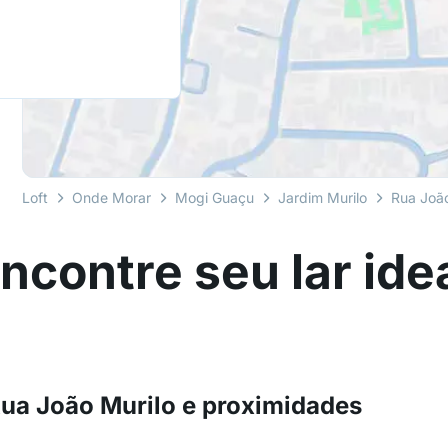
Loft
Onde Morar
Mogi Guaçu
Jardim Murilo
Rua João
ncontre seu lar ide
ua João Murilo e proximidades