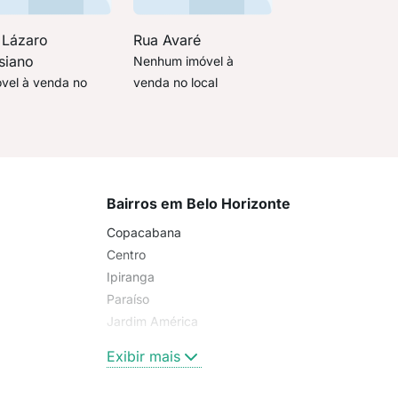
 Lázaro
Rua Avaré
siano
Nenhum imóvel à
óvel à venda no
venda no local
Bairros em Belo Horizonte
Copacabana
Centro
Ipiranga
Paraíso
Jardim América
Penha
Exibir mais
Santa Cecília
Pompeia