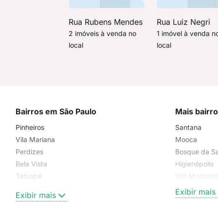
Rua Rubens Mendes
Rua Luiz Negri
2 imóveis à venda no
1 imóvel à venda n
local
local
Bairros em São Paulo
Mais bairr
Pinheiros
Santana
Vila Mariana
Mooca
Perdizes
Bosque da S
Bela Vista
Higienópolis
Tatuapé
Vila Madalen
Brooklin
Exibir mais
Exibir mais
Centro
Moema Pássaros