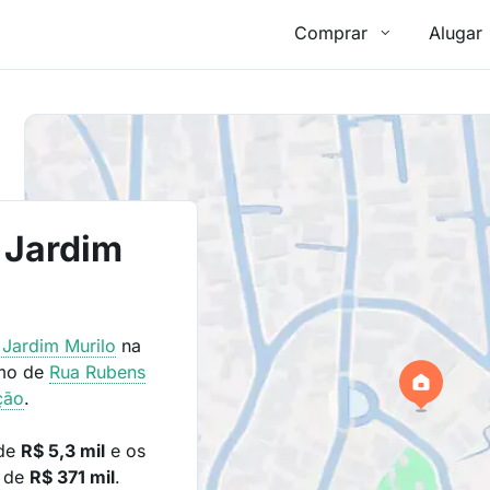
Comprar
Alugar
 Jardim
o
Jardim Murilo
na
imo de
Rua Rubens
ção
.
 de
R$ 5,3 mil
e os
o de
R$ 371 mil
.