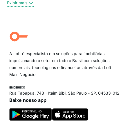
Exibir mais
Centro
Moema Pássaros
Jardim Paulista
Aclimação
Campo Belo
Ipiranga
Vila Andrade
Paraíso
A Loft é especialista em soluções para imobiliárias,
Itaim Bibi
impulsionando o setor em todo o Brasil com soluções
comerciais, tecnológicas e financeiras através da Loft
Mais Negócio.
ENDEREÇO
Rua Tabapuã, 743 - Itaim Bibi, São Paulo - SP, 04533-012
Baixe nosso app