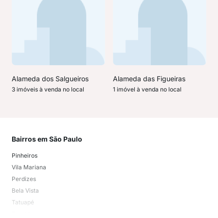
Alameda dos Salgueiros
Alameda das Figueiras
3 imóveis à venda no local
1 imóvel à venda no local
Bairros em São Paulo
Mai
Pinheiros
San
Vila Mariana
Moo
Perdizes
Bos
Bela Vista
Higi
Tatuapé
Vil
Brooklin
Exi