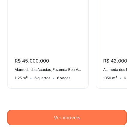
R$ 45.000.000
R$ 42.000.0
Alameda das Acácias, Fazenda Boa Vista I
1125 m²
6 quartos
6 vagas
1350 m²
6 qua
Ver imóveis