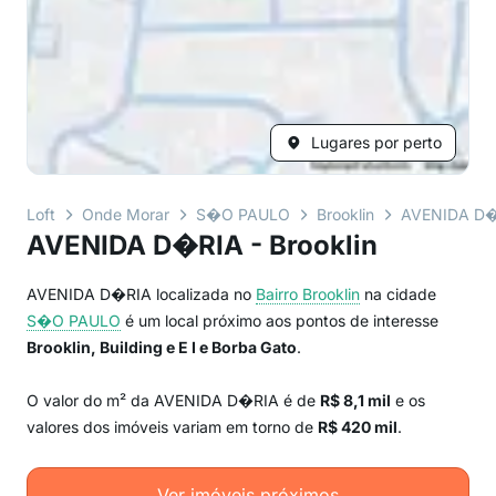
Lugares por perto
Loft
Onde Morar
S�O PAULO
Brooklin
AVENIDA D
AVENIDA D�RIA - Brooklin
AVENIDA D�RIA localizada no
Bairro
Brooklin
na cidade
S�O PAULO
é um local próximo aos pontos de interesse
Brooklin, Building e E I e Borba Gato
.
O valor do m² da AVENIDA D�RIA é de
R$ 8,1 mil
e os
valores dos imóveis variam em torno de
R$ 420 mil
.
Ver imóveis próximos