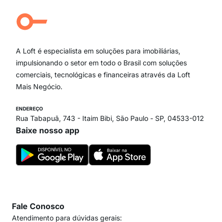
Aclimação
Campo Belo
Ipiranga
Vila Andrade
Paraíso
A Loft é especialista em soluções para imobiliárias,
Itaim Bibi
impulsionando o setor em todo o Brasil com soluções
comerciais, tecnológicas e financeiras através da Loft
Mais Negócio.
ENDEREÇO
Rua Tabapuã, 743 - Itaim Bibi, São Paulo - SP, 04533-012
Baixe nosso app
Fale Conosco
Atendimento para dúvidas gerais: