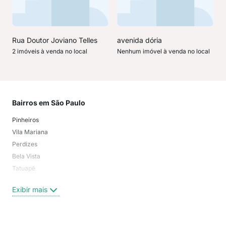
Rua Doutor Joviano Telles
avenida dória
2 imóveis à venda no local
Nenhum imóvel à venda no local
Bairros em São Paulo
Mai
Pinheiros
San
Vila Mariana
Moo
Perdizes
Bos
Bela Vista
Higi
Tatuapé
Vil
Brooklin
Exi
Exibir mais
Centro
Moema Pássaros
Jardim Paulista