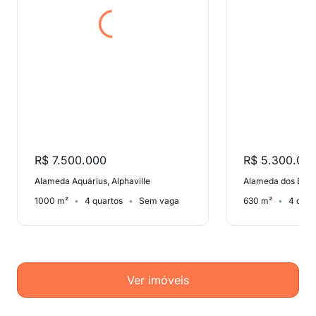
R$ 7.500.000
R$ 5.300.00
Alameda Aquárius, Alphaville
Alameda dos Buriti
1000 m²
4 quartos
Sem vaga
630 m²
4 quar
Ver imóveis