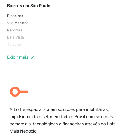
Bairros em São Paulo
Mai
Pinheiros
San
Vila Mariana
Moo
Perdizes
Bos
Bela Vista
Higi
Tatuapé
Vil
Brooklin
Exi
Exibir mais
Centro
Moema Pássaros
Jardim Paulista
Aclimação
Campo Belo
Ipiranga
Vila Andrade
Paraíso
A Loft é especialista em soluções para imobiliárias,
Itaim Bibi
impulsionando o setor em todo o Brasil com soluções
comerciais, tecnológicas e financeiras através da Loft
Mais Negócio.