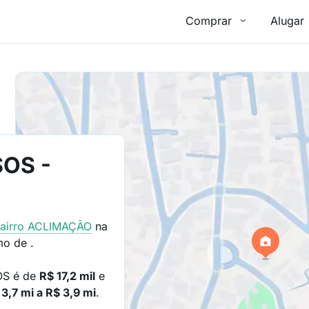
Comprar
Alugar
OS -
airro
ACLIMAÇÃO
na
imo de
.
OS é de
R$ 17,2 mil
e
 3,7 mi a R$ 3,9 mi
.