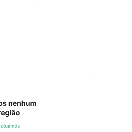
os nenhum
região
e atuamos