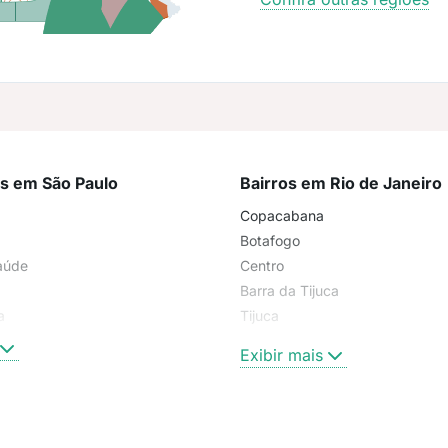
os em São Paulo
Bairros em Rio de Janeiro
Copacabana
Botafogo
aúde
Centro
Barra da Tijuca
a
Tijuca
Higienópolis
Exibir mais
Ipanema
Flamengo
Recreio dos Bandeirantes
Jardim América