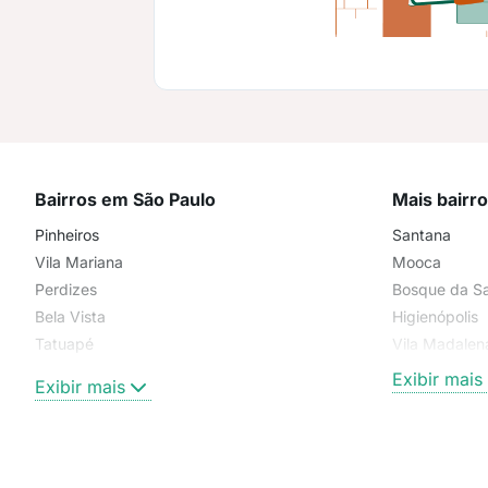
Bairros em São Paulo
Mais bairr
Pinheiros
Santana
Vila Mariana
Mooca
Perdizes
Bosque da S
Bela Vista
Higienópolis
Tatuapé
Vila Madalen
Brooklin
Exibir mais
Exibir mais
Centro
Moema Pássaros
Jardim Paulista
Aclimação