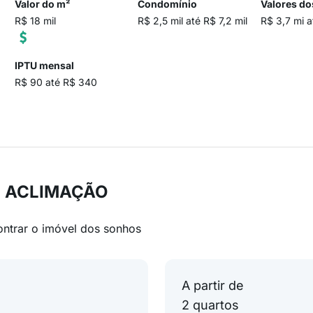
Valor do m²
Condomínio
Valores do
R$ 18 mil
R$ 2,5 mil até R$ 7,2 mil
R$ 3,7 mi a
IPTU mensal
R$ 90 até R$ 340
em ACLIMAÇÃO
ontrar o imóvel dos sonhos
A partir de
2 quartos