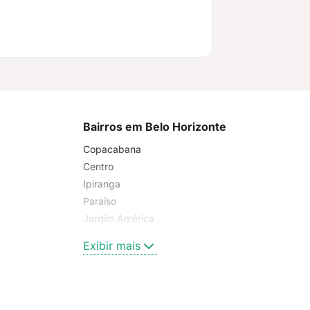
Bairros em Belo Horizonte
Copacabana
Centro
Ipiranga
Paraíso
Jardim América
Penha
Exibir mais
Santa Cecília
Pompeia
Santo Antônio
Liberdade