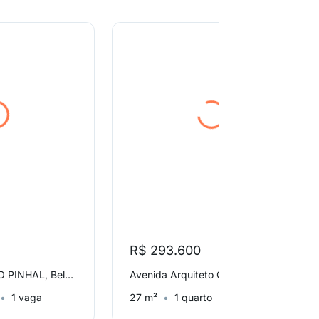
R$ 293.600
R SÃO CARLOS DO PINHAL, Bela Vista
Avenida Arquiteto Carlos Bratke, Jardim Caravelas
1 vaga
27 m²
1 quarto
Sem vaga