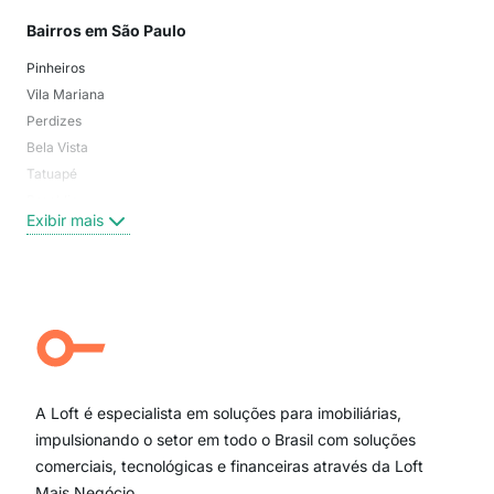
Bairros em São Paulo
Mai
Pinheiros
San
Vila Mariana
Moo
Perdizes
Bos
Bela Vista
Higi
Tatuapé
Vil
Brooklin
Exi
Exibir mais
Centro
Moema Pássaros
Jardim Paulista
Aclimação
Campo Belo
Ipiranga
Vila Andrade
Paraíso
A Loft é especialista em soluções para imobiliárias,
Itaim Bibi
impulsionando o setor em todo o Brasil com soluções
comerciais, tecnológicas e financeiras através da Loft
Mais Negócio.