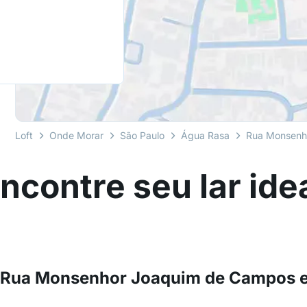
Loft
Onde Morar
São Paulo
Água Rasa
Rua Monsenh
ncontre seu lar ide
 Rua Monsenhor Joaquim de Campos e