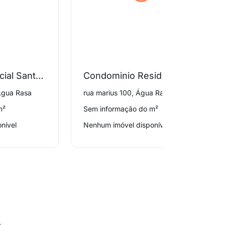
Edificio Residencial Santa Elisa
Condominio Residencial Unit Marius
 Água Rasa
rua marius 100, Água Rasa
m²
Sem informação do m²
nível
Nenhum imóvel disponível
o