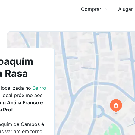
Comprar
Alugar
oaquim
a Rasa
localizada no
Bairro
local próximo aos
ng Anália Franco e
a Prof
.
oaquim de Campos é
is variam em torno