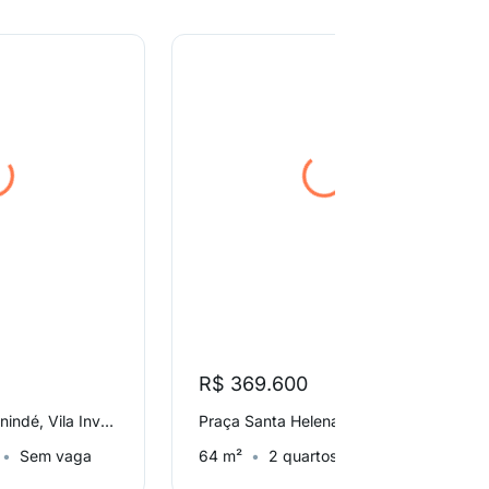
R$ 369.600
Rua Sertões de Canindé, Vila Invernada
Praça Santa Helena, Parque da Vila Prudente
Sem vaga
64 m²
2 quartos
Sem vaga