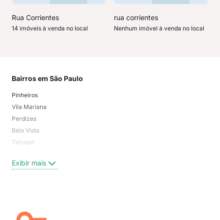
Rua Corrientes
rua corrientes
14 imóveis à venda no local
Nenhum imóvel à venda no local
Bairros em São Paulo
Mai
Pinheiros
San
Vila Mariana
Moo
Perdizes
Bos
Bela Vista
Higi
Tatuapé
Vil
Brooklin
Exi
Exibir mais
Centro
Moema Pássaros
Jardim Paulista
Aclimação
Campo Belo