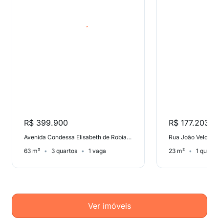
R$ 399.900
R$ 177.203
Avenida Condessa Elisabeth de Robiano, Tatuapé
Rua João Veloso F
63 m²
3 quartos
1 vaga
23 m²
1 quarto
Ver imóveis