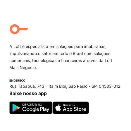
Moema Pássaros
Jardim Paulista
Aclimação
Campo Belo
Ipiranga
Vila Andrade
Paraíso
A Loft é especialista em soluções para imobiliárias,
Itaim Bibi
impulsionando o setor em todo o Brasil com soluções
comerciais, tecnológicas e financeiras através da Loft
Mais Negócio.
ENDEREÇO
Rua Tabapuã, 743 - Itaim Bibi, São Paulo - SP, 04533-012
Baixe nosso app