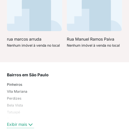
rua marcos arruda
Rua Manuel Ramos Paiva
Nenhum imóvel à venda no local
Nenhum imóvel à venda no local
Bairros em São Paulo
Mai
Pinheiros
San
Vila Mariana
Moo
Perdizes
Bos
Bela Vista
Higi
Tatuapé
Vil
Brooklin
Exi
Exibir mais
Centro