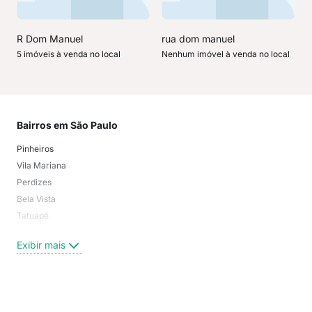
R Dom Manuel
rua dom manuel
5 imóveis à venda no local
Nenhum imóvel à venda no local
Bairros em São Paulo
Mai
Pinheiros
San
Vila Mariana
Moo
Perdizes
Bos
Bela Vista
Higi
Tatuapé
Vil
Brooklin
Exi
Exibir mais
Centro
Moema Pássaros
Jardim Paulista
Aclimação