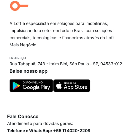
Campo Belo
Ipiranga
Vila Andrade
Paraíso
A Loft é especialista em soluções para imobiliárias,
Itaim Bibi
impulsionando o setor em todo o Brasil com soluções
comerciais, tecnológicas e financeiras através da Loft
Mais Negócio.
ENDEREÇO
Rua Tabapuã, 743 - Itaim Bibi, São Paulo - SP, 04533-012
Baixe nosso app
Fale Conosco
Atendimento para dúvidas gerais:
Telefone e WhatsApp: +55 11 4020-2208