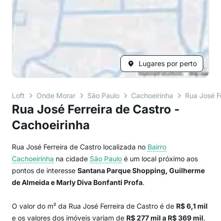
Lugares por perto
Loft
Onde Morar
São Paulo
Cachoeirinha
Rua José F
Rua José Ferreira de Castro -
Cachoeirinha
Rua José Ferreira de Castro localizada no
Bairro
Cachoeirinha
na cidade
São Paulo
é um local próximo aos
pontos de interesse
Santana Parque Shopping, Guilherme
de Almeida e Marly Diva Bonfanti Profa
.
O valor do m² da Rua José Ferreira de Castro é de
R$ 6,1 mil
e os valores dos imóveis variam de
R$ 277 mil a R$ 369 mil
.