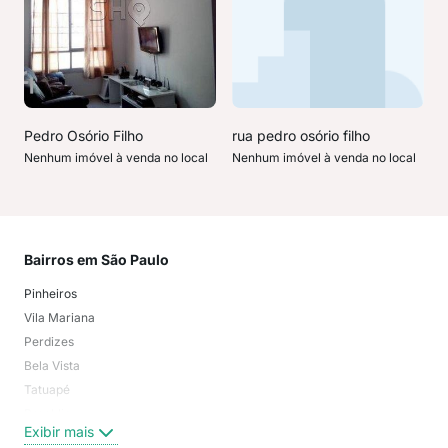
Pedro Osório Filho
rua pedro osório filho
Nenhum imóvel à venda no local
Nenhum imóvel à venda no local
Bairros em São Paulo
Mai
Pinheiros
San
Vila Mariana
Moo
Perdizes
Bos
Bela Vista
Higi
Tatuapé
Vil
Brooklin
Exi
Exibir mais
Centro