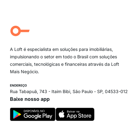
Moema Pássaros
Jardim Paulista
Aclimação
Campo Belo
Ipiranga
Vila Andrade
Paraíso
A Loft é especialista em soluções para imobiliárias,
Itaim Bibi
impulsionando o setor em todo o Brasil com soluções
comerciais, tecnológicas e financeiras através da Loft
Mais Negócio.
ENDEREÇO
Rua Tabapuã, 743 - Itaim Bibi, São Paulo - SP, 04533-012
Baixe nosso app