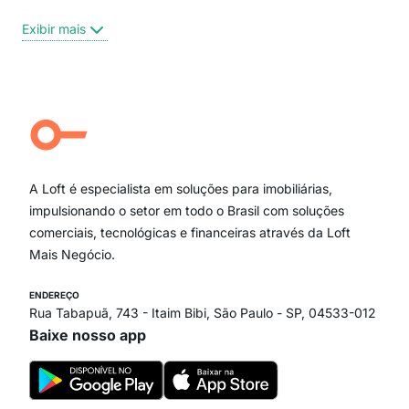
Brooklin
Exi
Exibir mais
Centro
Moema Pássaros
Jardim Paulista
Aclimação
Campo Belo
Ipiranga
Vila Andrade
Paraíso
A Loft é especialista em soluções para imobiliárias,
Itaim Bibi
impulsionando o setor em todo o Brasil com soluções
comerciais, tecnológicas e financeiras através da Loft
Mais Negócio.
ENDEREÇO
Rua Tabapuã, 743 - Itaim Bibi, São Paulo - SP, 04533-012
Baixe nosso app