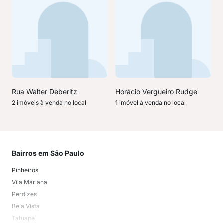
Rua Walter Deberitz
Horácio Vergueiro Rudge
2 imóveis à venda no local
1 imóvel à venda no local
Bairros em São Paulo
Mai
Pinheiros
San
Vila Mariana
Moo
Perdizes
Bos
Bela Vista
Higi
Tatuapé
Vil