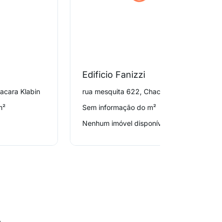
Edificio Fanizzi
acara Klabin
rua mesquita 622, Chacara Klabin
m²
Sem informação do m²
Nenhum imóvel disponível
o