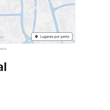
Lugares por perto
uoca
al