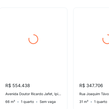
R$ 554.438
R$ 347.706
Avenida Doutor Ricardo Jafet, Ipiranga
Rua Joaquim Távor
66 m²
1 quarto
Sem vaga
31 m²
1 quarto