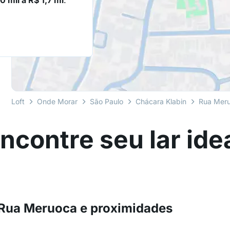
0 mil a R$ 1,7 mi
.
Loft
Onde Morar
São Paulo
Chácara Klabin
Rua Mer
ncontre seu lar ide
 Rua Meruoca e proximidades