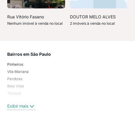
Rua Vitório Fasano
DOUTOR MELO ALVES
Nenhum imóvel à venda no local
2 imóveis à venda no local
Bairros em São Paulo
Mai
Pinheiros
San
Vila Mariana
Moo
Perdizes
Bos
Bela Vista
Higi
Tatuapé
Vil
Brooklin
Exi
Exibir mais
Centro
Moema Pássaros
Jardim Paulista
Aclimação