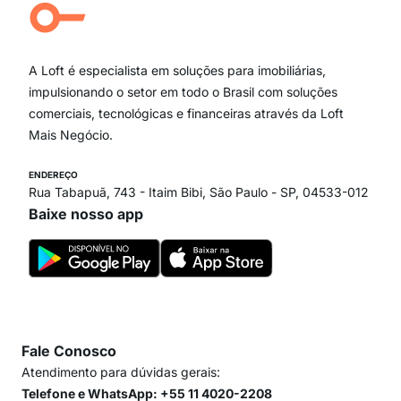
Campo Belo
Ipiranga
Vila Andrade
Paraíso
A Loft é especialista em soluções para imobiliárias,
Itaim Bibi
impulsionando o setor em todo o Brasil com soluções
comerciais, tecnológicas e financeiras através da Loft
Mais Negócio.
ENDEREÇO
Rua Tabapuã, 743 - Itaim Bibi, São Paulo - SP, 04533-012
Baixe nosso app
Fale Conosco
Atendimento para dúvidas gerais:
Telefone e WhatsApp: +55 11 4020-2208