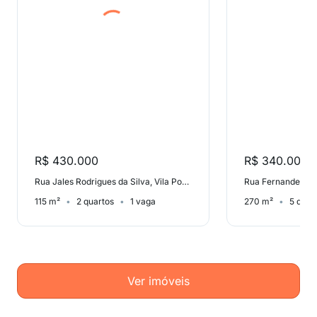
R$ 430.000
R$ 340.000
Rua Jales Rodrigues da Silva, Vila Ponte Rasa
115 m²
2 quartos
1 vaga
270 m²
5 quar
Ver imóveis