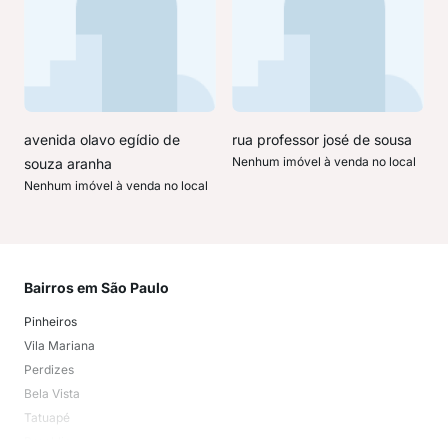
avenida olavo egídio de
rua professor josé de sousa
Nenhum imóvel à venda no local
souza aranha
Nenhum imóvel à venda no local
Bairros em São Paulo
Mai
Pinheiros
San
Vila Mariana
Moo
Perdizes
Bos
Bela Vista
Higi
Tatuapé
Vil
Brooklin
Exi