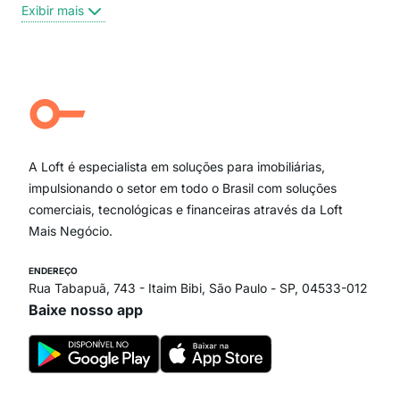
Exibir mais
Centro
Moema Pássaros
Jardim Paulista
Aclimação
Campo Belo
Ipiranga
Vila Andrade
Paraíso
A Loft é especialista em soluções para imobiliárias,
Itaim Bibi
impulsionando o setor em todo o Brasil com soluções
comerciais, tecnológicas e financeiras através da Loft
Mais Negócio.
ENDEREÇO
Rua Tabapuã, 743 - Itaim Bibi, São Paulo - SP, 04533-012
Baixe nosso app