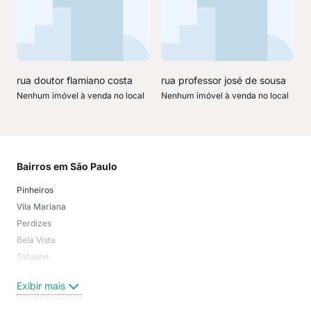
rua doutor flamiano costa
rua professor josé de sousa
Nenhum imóvel à venda no local
Nenhum imóvel à venda no local
Bairros em São Paulo
Mai
Pinheiros
San
Vila Mariana
Moo
Perdizes
Bos
Bela Vista
Higi
Tatuapé
Vil
Brooklin
Exi
Exibir mais
Centro
Moema Pássaros