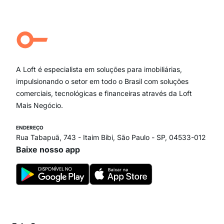
Jardim Paulista
Aclimação
Campo Belo
Ipiranga
Vila Andrade
Paraíso
A Loft é especialista em soluções para imobiliárias,
Itaim Bibi
impulsionando o setor em todo o Brasil com soluções
comerciais, tecnológicas e financeiras através da Loft
Mais Negócio.
ENDEREÇO
Rua Tabapuã, 743 - Itaim Bibi, São Paulo - SP, 04533-012
Baixe nosso app