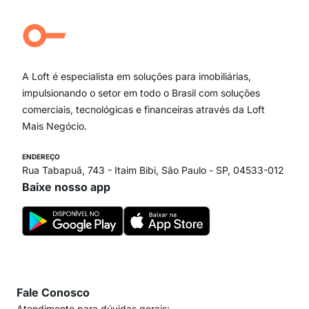
Aclimação
Campo Belo
Ipiranga
Vila Andrade
Paraíso
A Loft é especialista em soluções para imobiliárias,
Itaim Bibi
impulsionando o setor em todo o Brasil com soluções
comerciais, tecnológicas e financeiras através da Loft
Mais Negócio.
ENDEREÇO
Rua Tabapuã, 743 - Itaim Bibi, São Paulo - SP, 04533-012
Baixe nosso app
Fale Conosco
Atendimento para dúvidas gerais: