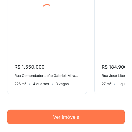
R$ 1.550.000
R$ 184.900
Rua Comendador João Gabriel, Mirandópolis
Rua José Líbero, P
226 m²
4 quartos
3 vagas
27 m²
1 quarto
Ver imóveis