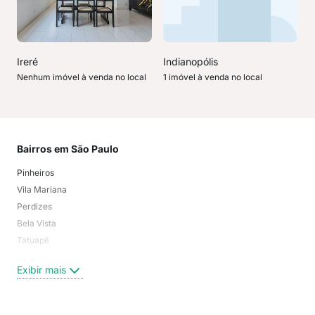
Ireré
Indianopólis
Nenhum imóvel à venda no local
1 imóvel à venda no local
Bairros em São Paulo
Mai
Pinheiros
San
Vila Mariana
Moo
Perdizes
Bos
Bela Vista
Higi
Tatuapé
Vil
Brooklin
Exi
Exibir mais
Centro
Moema Pássaros
Jardim Paulista