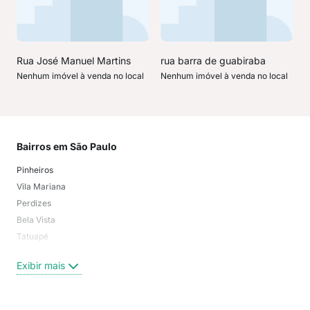
Rua José Manuel Martins
rua barra de guabiraba
Nenhum imóvel à venda no local
Nenhum imóvel à venda no local
Bairros em São Paulo
Mai
Pinheiros
San
Vila Mariana
Moo
Perdizes
Bos
Bela Vista
Higi
Tatuapé
Vil
Brooklin
Exi
Exibir mais
Centro
Moema Pássaros
Jardim Paulista