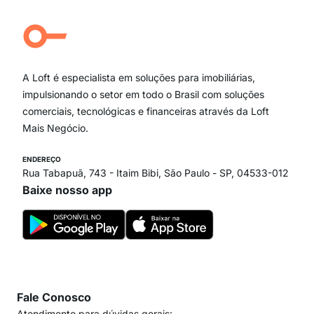
Aclimação
Campo Belo
Ipiranga
Vila Andrade
Paraíso
A Loft é especialista em soluções para imobiliárias,
Itaim Bibi
impulsionando o setor em todo o Brasil com soluções
comerciais, tecnológicas e financeiras através da Loft
Mais Negócio.
ENDEREÇO
Rua Tabapuã, 743 - Itaim Bibi, São Paulo - SP, 04533-012
Baixe nosso app
Fale Conosco
Atendimento para dúvidas gerais: