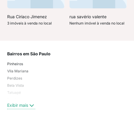
Rua Ciríaco Jimenez
rua savério valente
3 imóveis à venda no local
Nenhum imóvel à venda no local
Bairros em São Paulo
Mai
Pinheiros
San
Vila Mariana
Moo
Perdizes
Bos
Bela Vista
Higi
Tatuapé
Vil
Brooklin
Exi
Exibir mais
Centro
Moema Pássaros
Jardim Paulista
Aclimação