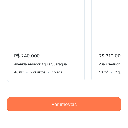
R$ 240.000
R$ 210.000
Avenida Amador Aguiar, Jaraguá
46 m²
2 quartos
1 vaga
43 m²
2 quart
Ver imóveis