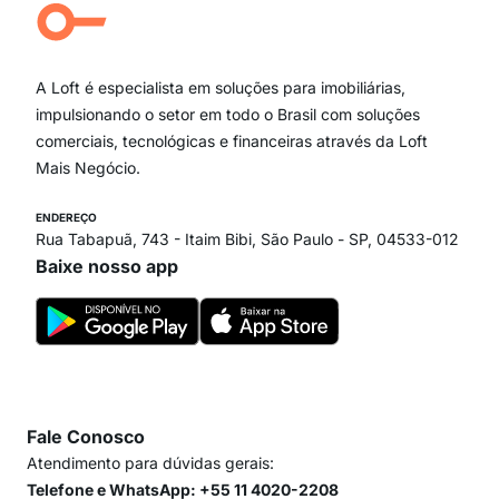
Campo Belo
Ipiranga
Vila Andrade
Paraíso
A Loft é especialista em soluções para imobiliárias,
Itaim Bibi
impulsionando o setor em todo o Brasil com soluções
comerciais, tecnológicas e financeiras através da Loft
Mais Negócio.
ENDEREÇO
Rua Tabapuã, 743 - Itaim Bibi, São Paulo - SP, 04533-012
Baixe nosso app
Fale Conosco
Atendimento para dúvidas gerais:
Telefone e WhatsApp: +55 11 4020-2208